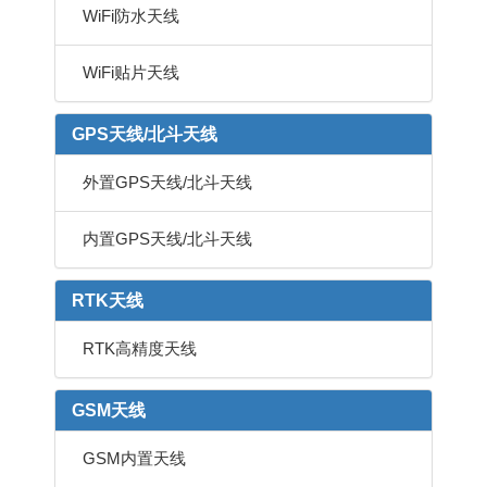
WiFi防水天线
WiFi贴片天线
GPS天线/北斗天线
外置GPS天线/北斗天线
内置GPS天线/北斗天线
RTK天线
RTK高精度天线
GSM天线
GSM内置天线