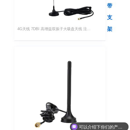
带
支
架
4G天线 7DBI 高增益双振子大吸盘天线 注...
可以介绍下你们的产品么