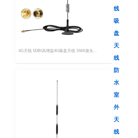
线
吸
盘
天
4G天线 5DBI高增益4G吸盘天线 SMA接头...
线
防
水
室
外
天
线