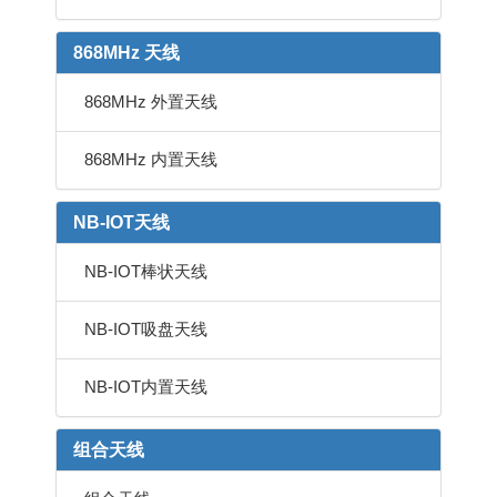
868MHz 天线
868MHz 外置天线
868MHz 内置天线
NB-IOT天线
NB-IOT棒状天线
NB-IOT吸盘天线
NB-IOT内置天线
组合天线