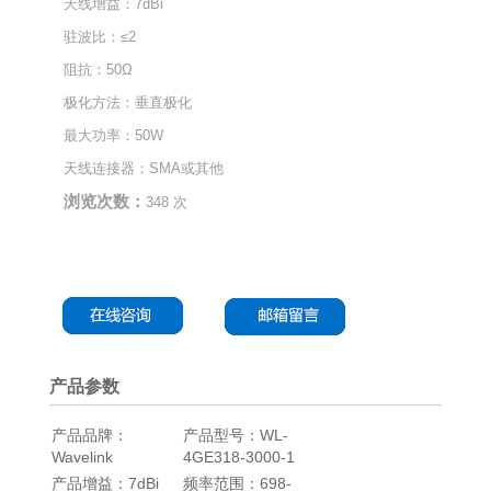
天线增益：7dBi
驻波比：≤2
阻抗：50Ω
极化方法：垂直极化
最大功率：50W
天线连接器：SMA或其他
浏览次数：
348 次
产品参数
产品品牌：
产品型号：WL-
Wavelink
4GE318-3000-1
产品增益：7dBi
频率范围：698-