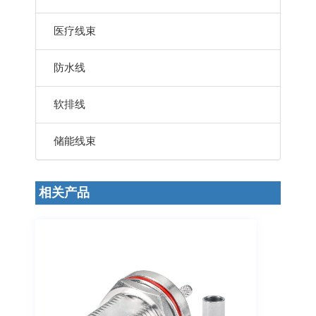
医疗线束
防水线
软排线
储能线束
相关产品