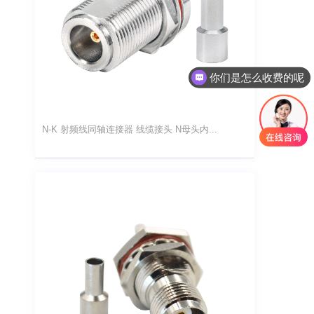
你们是怎么收费的呢
N-K 射频线同轴连接器 线缆接头 N母头内...