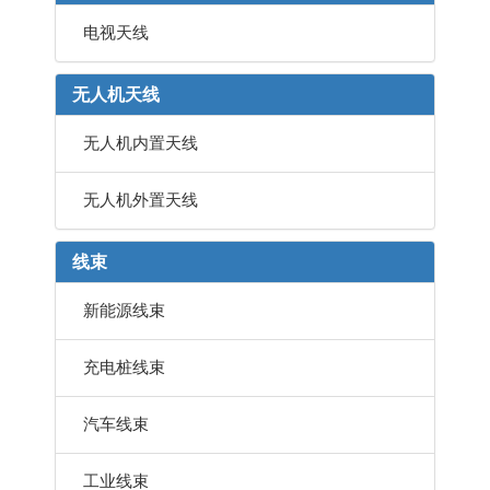
电视天线
无人机天线
无人机内置天线
无人机外置天线
线束
新能源线束
充电桩线束
汽车线束
工业线束