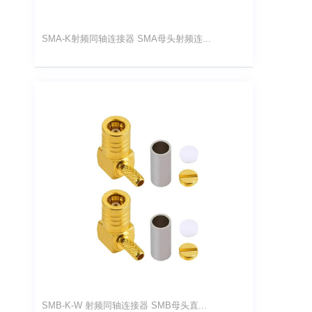
SMA-K射频同轴连接器 SMA母头射频连...
SMB-K-W 射频同轴连接器 SMB母头直...